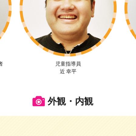
者
児童指導員
近 幸平
外観・内観